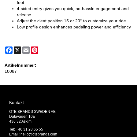
foot
4-sided entry gives you quick, no-hassle engagement and
release
Adjust the cleat position 15 or 20° to customize your ride
Low profile design enhances pedaling power and efficiency
Facebook
X
Email
Pinterest
Artikelnummer:
10087
Kontakt
OTE BRANDS SWEDEN AB
Datavägen 10E
436 32 Askim
Tel: +46 31 28 65 55
Email:
hello@otebrands.com