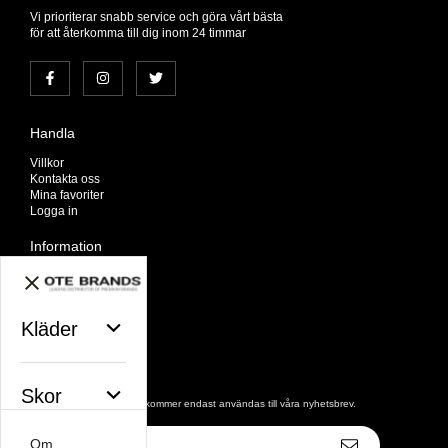
Vi prioriterar snabb service och göra vårt bästa
för att återkomma till dig inom 24 timmar
Handla
Villkor
Kontakta oss
Mina favoriter
Logga in
Information
Om oss
Nyheter
Nyhetsbrev
Avtalskund
Kläder
Om cookies
Nyhetsbrev
Skor
De uppgifter du matar in kommer endast användas till våra nyhetsbrev.
E-
Om