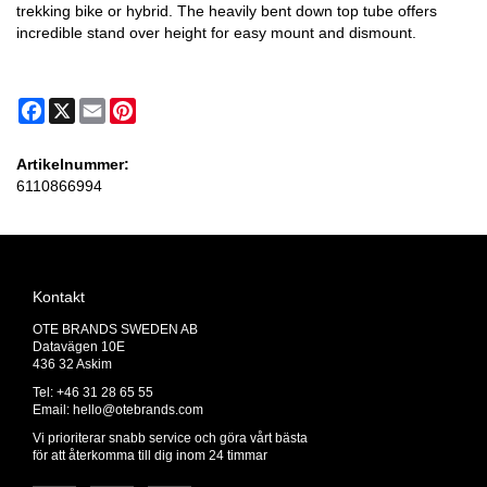
trekking bike or hybrid. The heavily bent down top tube offers
incredible stand over height for easy mount and dismount.
Facebook
X
Email
Pinterest
Artikelnummer:
6110866994
Kontakt
OTE BRANDS SWEDEN AB
Datavägen 10E
436 32 Askim
Tel: +46 31 28 65 55
Email:
hello@otebrands.com
Vi prioriterar snabb service och göra vårt bästa
för att återkomma till dig inom 24 timmar