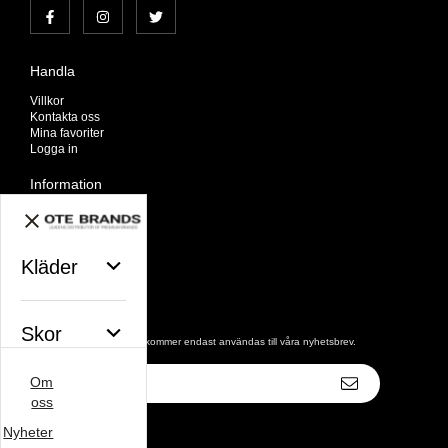
Handla
Villkor
Kontakta oss
Mina favoriter
Logga in
Information
Om oss
Nyheter
Nyhetsbrev
Kläder
Avtalskund
Om cookies
Nyhetsbrev
Skor
De uppgifter du matar in kommer endast användas till våra nyhetsbrev.
E-
Om
postadress
Väskor
oss
Nyheter