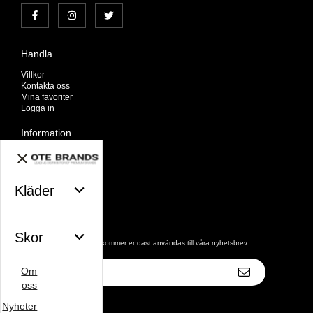
Handla
Villkor
Kontakta oss
Mina favoriter
Logga in
Information
Om oss
Nyheter
Nyhetsbrev
Avtalskund
Kläder
Om cookies
Nyhetsbrev
Skor
De uppgifter du matar in kommer endast användas till våra nyhetsbrev.
E-
Om
postadress
Väskor
oss
Nyheter