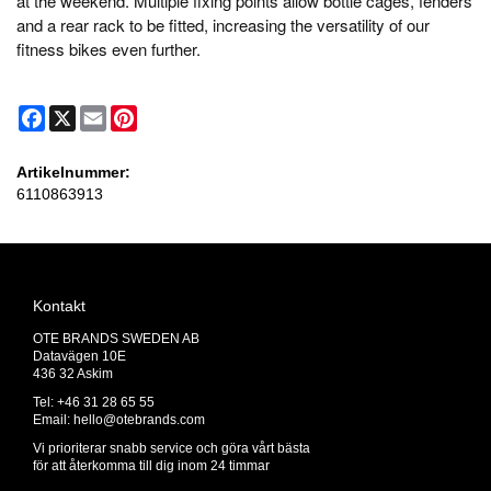
at the weekend. Multiple fixing points allow bottle cages, fenders
and a rear rack to be fitted, increasing the versatility of our
fitness bikes even further.
Facebook
X
Email
Pinterest
Artikelnummer:
6110863913
Kontakt
OTE BRANDS SWEDEN AB
Datavägen 10E
436 32 Askim
Tel: +46 31 28 65 55
Email:
hello@otebrands.com
Vi prioriterar snabb service och göra vårt bästa
för att återkomma till dig inom 24 timmar