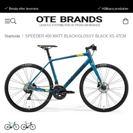
Betala efter leverans
Hållbara produkter
Startsida
/
SPEEDER 400 MATT BLACK/GLOSSY BLACK XS 47CM