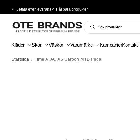
Betala efter leverans
Hållbara produkter
Kläder
Skor
Väskor
Varumärke
Kampanjer
Kontakt
Startsida
/
Time ATAC XS Carbon MTB Pedal