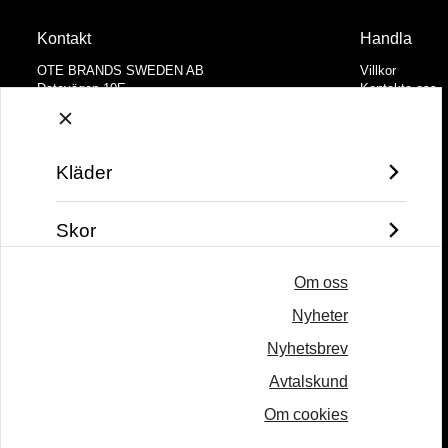
Kontakt
Handla
OTE BRANDS SWEDEN AB
Villkor
Datavägen 10E
Kontakta oss
436 32 Askim
Mina favoriter
Logga in
Tel: +46 31 28 65 55
Email:
hello@otebrands.com
Kläder
Vi prioriterar snabb service och göra vårt bästa
för att återkomma till dig inom 24 timmar
Skor
Om oss
Väskor
Nyheter
Varumärke
Nyhetsbrev
Avtalskund
Om cookies