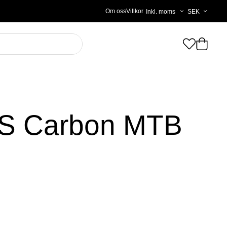
Välj
Om oss
Villkor
moms
S Carbon MTB