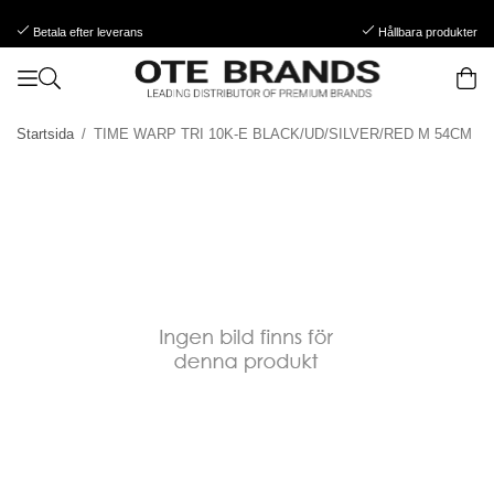
Betala efter leverans
Hållbara produkter
Startsida
/
TIME WARP TRI 10K-E BLACK/UD/SILVER/RED M 54CM