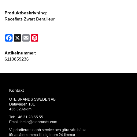
Produktbeskrivning:
Racefiets Zwart Derailleur
Facebook
X
Email
Pinterest
Artikelnummer:
6110859236
Kontakt
OTE BRANDS SWEDEN AB
Datavägen 10E
436 32 Askim
Tel: +46 31 28 65 55
Email:
hello@otebrands.com
Vi prioriterar snabb service och göra vårt bästa
för att återkomma till dig inom 24 timmar