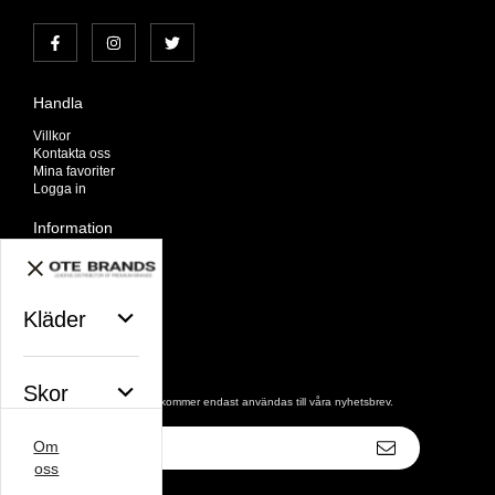
Handla
Villkor
Kontakta oss
Mina favoriter
Logga in
Information
Om oss
Nyheter
Nyhetsbrev
Kläder
Avtalskund
Om cookies
Nyhetsbrev
Skor
De uppgifter du matar in kommer endast användas till våra nyhetsbrev.
E-
Om
postadress
Väskor
oss