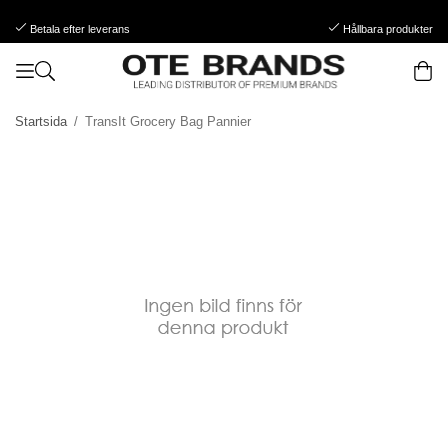
Betala efter leverans
Hållbara produkter
Startsida
/
TransIt Grocery Bag Pannier