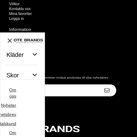
Villkor
Kontakta oss
Mina favoriter
Logga in
Information
Om oss
Nyheter
Nyhetsbrev
Avtalskund
Kläder
Om cookies
Nyhetsbrev
Skor
De uppgifter du matar in kommer endast användas till våra nyhetsbrev.
E-
Om
postadress
Väskor
oss
Nyheter
hetsbrev
Varumärke
talskund
Om