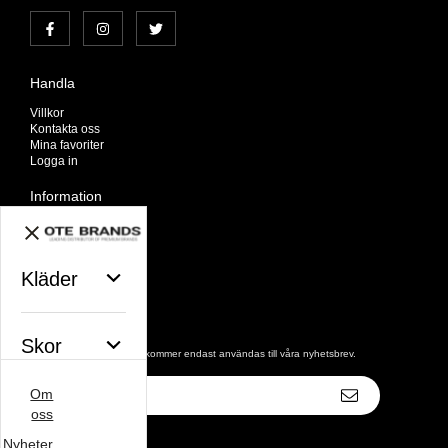
Handla
Villkor
Kontakta oss
Mina favoriter
Logga in
Information
Om oss
Nyheter
Nyhetsbrev
Kläder
Avtalskund
Om cookies
Nyhetsbrev
Skor
De uppgifter du matar in kommer endast användas till våra nyhetsbrev.
E-
Om
postadress
Väskor
oss
Nyheter