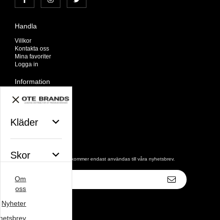
Handla
Villkor
Kontakta oss
Mina favoriter
Logga in
Information
Om oss
Nyheter
Nyhetsbrev
Kläder
Avtalskund
Om cookies
Nyhetsbrev
Skor
De uppgifter du matar in kommer endast användas till våra nyhetsbrev.
E-
Om
postadress
Väskor
oss
Nyheter
hetsbrev