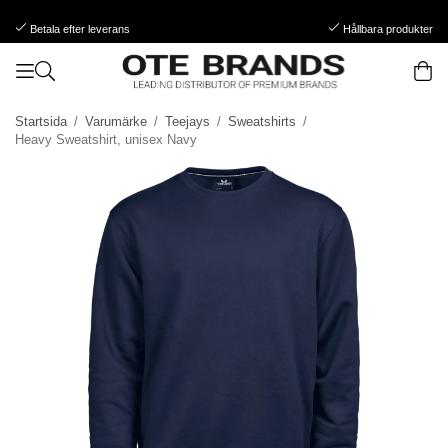
Betala efter leverans
Hållbara produkter
Startsida
/
Varumärke
/
Teejays
/
Sweatshirts
/
Heavy Sweatshirt, unisex Navy