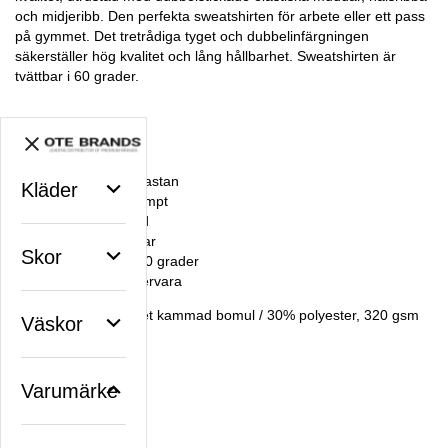
och midjeribb. Den perfekta sweatshirten för arbete eller ett pass
på gymmet. Det tretrådiga tyget och dubbelinfärgningen
säkerställer hög kvalitet och lång hållbarhet. Sweatshirten är
tvättbar i 60 grader.
Specifikationer:
Borstad insida
Ribbor med elastan
Kläder
Dubbelt förkrympt
Dubbelt färgad
Dubbla sömmar
Skor
Kan tvättas i 60 grader
Tre-tråds metervara
Vikt: 70% ringspunnet kammad bomul / 30% polyester, 320 gsm
Väskor
Facebook
X
Email
Pinterest
Varumärke
Artikelnummer: